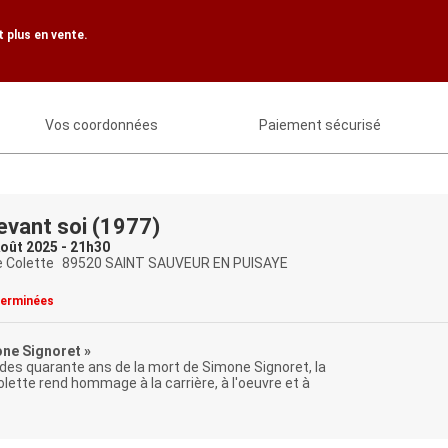
 plus en vente.
Vos coordonnées
Paiement sécurisé
evant soi (1977)
oût 2025 - 21h30
 Colette
89520 SAINT SAUVEUR EN PUISAYE
terminées
one Signoret »
 des quarante ans de la mort de Simone Signoret, la
lette rend hommage à la carrière, à l'oeuvre et à
t d'une comédienne de légende.
 soi
(1971)
: Moshé Mizrahi
e Signoret, Sami Ben-Youb, Claude Dauphin, etc.