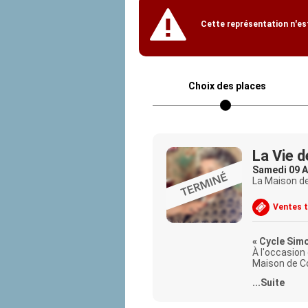
Cette représentation n'est
Choix des places
La Vie d
Samedi 09 A
La Maison de
Ventes 
« Cycle Sim
À l'occasion
Maison de Co
l'engagemen
...Suite
La Vie devant
Réalisateur 
Avec : Simon