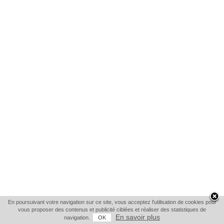
En poursuivant votre navigation sur ce site, vous acceptez l'utilisation de cookies pour
vous proposer des contenus et publicité ciblées et réaliser des statistiques de
En savoir plus
navigation.
OK