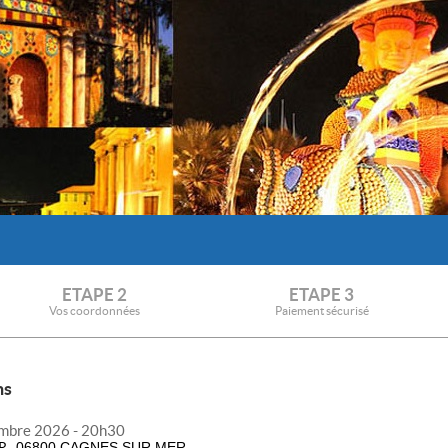
ETAPE 2
ETAPE 3
Vos coordonnées
Paiement sécurisé
ns
mbre 2026 - 20h30
R
06800 CAGNES SUR MER