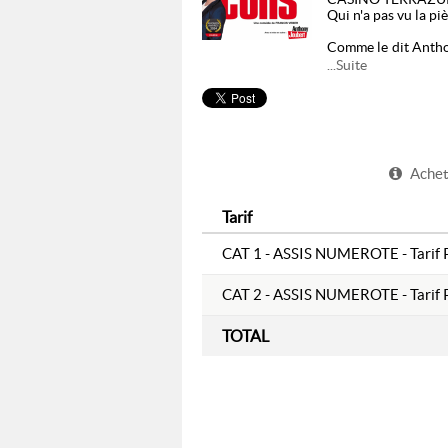
Qui n'a pas vu la pi
Comme le dit Antho
différemment ! Ant
...Suite
en scène qui surpren
Chaque mercredi, Pi
"con", et celui dont 
Ce soir Pierre est 
Achete
modèles réduits en 
Mais ce qu'il ignor
Tarif
déclencher des catas
CAT 1 - ASSIS NUMEROTE - Tarif P
Pour les questions 
CAT 2 - ASSIS NUMEROTE - Tarif P
TOTAL