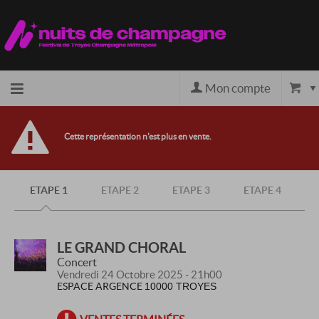
Mon compte
Accueil
Cette représentation n'est plus en vente.
billetterie
ETAPE 1
ETAPE 2
ETAPE 3
ETAPE 4
Site
officiel
LE GRAND CHORAL
Concert
Vendredi 24 Octobre 2025 - 21h00
ESPACE ARGENCE
10000 TROYES