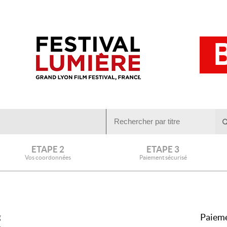
ETAPE 2
ETAPE 3
Vos coordonnées
Paiement sécurisé
Paieme
g