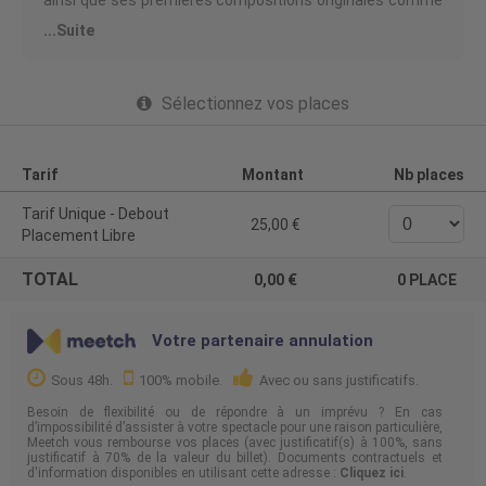
ainsi que ses premières compositions originales comme
« Vasy, aboie ! », « Je ne pense qu'à ça » , « du ferme » et «
...Suite
Internet », qui cumulent plusieurs dizaines de millions de
vues et de streams. Elle produit ses titres aux côtés de
Maruko (qui a également collaboré avec Léman).
Sélectionnez vos places
Extrait de l'EP, son dernier single « J'veux que t'aies mal »
s'est imposé dans les tops viraux Spotify France,
Belgique et Suisse, ainsi que dans le Top Viral Deezer
France et le Top Songs YouTube Music. Il cumule déjà
plus de 30 millions de vues sur les réseaux.
Tarif
Montant
Nb places
Un public plus large encore pourra découvrir Lenaïg dès
Tarif Unique - Debout
25,00
cet été en festivals puis à l'automne pour la suite du
Placement Libre
Tour Éclair.
TOTAL
------
0,00
0
PLACE
Les mineurs de moins de 16 ans doivent obligatoirement
être accompagnés par une personne majeure. Pièce
Votre partenaire annulation
d'identité obligatoire pour entrer.
Sous 48h.
100% mobile.
Avec ou sans justificatifs.
Organisateur : BASED MTP
Licence Prod : L-R-21-5377 et L-R-21-5378
Besoin de flexibilité ou de répondre à un imprévu ? En cas
d’impossibilité d’assister à votre spectacle pour une raison particulière,
Meetch vous rembourse vos places (avec justificatif(s) à 100%, sans
justificatif à 70% de la valeur du billet). Documents contractuels et
d'information disponibles en utilisant cette adresse :
Cliquez ici
.