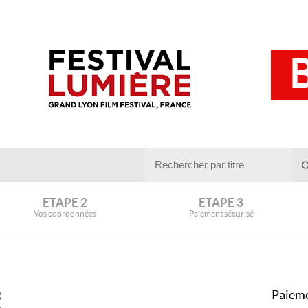
ETAPE 2
ETAPE 3
Vos coordonnées
Paiement sécurisé
Paieme
g