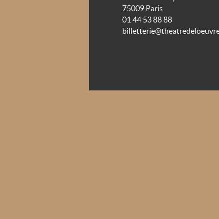
75009 Paris
01 44 53 88 88
billetterie@theatredeloeuvre