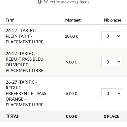
Sélectionnez vos places
commandes contemporaines, porté par une même
exigence : faire vivre et renouveler le patrimoine
musical d'aujourd'hui tout en explorant de
nouvelles formes, à la croisée des pratiques et des
Tarif
Montant
Nb places
expressions scéniques.
Dans ce programme sur mesure, Les Percussions
26-27 - TARIF C -
de Strasbourg tissent un lien entre les oeuvres
PLEIN TARIF -
fondatrices du répertoire, notamment celles de
20,00 €
Iannis Xenakis, et les écritures d'aujourd'hui. Une
PLACEMENT LIBRE
passerelle sensible où la création du jeune
compositeur Jaouen Rudolf vient prolonger et
26-27 -TARIF C -
réinventer cet héritage.
REDUIT PASS BLEU
9,00 €
DISTRIBUTION
OU VIOLET -
Alexandre Esperet, François Papirer, Vassilena
PLACEMENT LIBRE
Serafimova, Thibaut Weber,
Hsin-Hsuan Wu, Yi-Ping Yang
26-27 -TARIF C -
PROGRAMME
REDUIT
Iannis Xenakis Okho
PREFERENTIEL PASS
5,00 €
Jaouen Rudolf Extension 110
ORANGE -
Iannis Xenakis Pléiades
PLACEMENT LIBRE
Organisateur : VILLE DE SOISSONS - CMD
TOTAL
0,00 €
0
PLACE