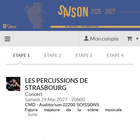
Mon compte
Accueil
ETAPE 1
ETAPE 2
ETAPE 3
ETAPE 4
billetterie
LES PERCUSSIONS DE
STRASBOURG
Site
Concert
Samedi 29 Mai 2027 - 20h00
CMD - Auditorium
02200 SOISSONS
officiel
Figure majeure de la scène musicale
...Suite
contemporaine, Les Percussions de Strasbourg
s'imposent depuis leur création comme l'un des
ensembles les plus emblématiques de leur temps,
reconnu à l'échelle internationale. Fort d'un
répertoire exceptionnel, le groupe fait dialoguer
les grandes oeuvres du XXe siècle avec des