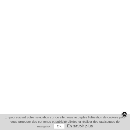
En poursuivant votre navigation sur ce site, vous acceptez l'utilisation de cookies pour
vous proposer des contenus et publicité ciblées et réaliser des statistiques de
En savoir plus
navigation.
OK