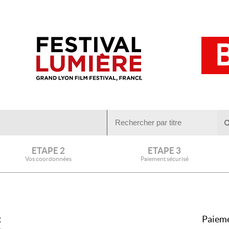
ETAPE 2
ETAPE 3
Vos coordonnées
Paiement sécurisé
Paieme
g