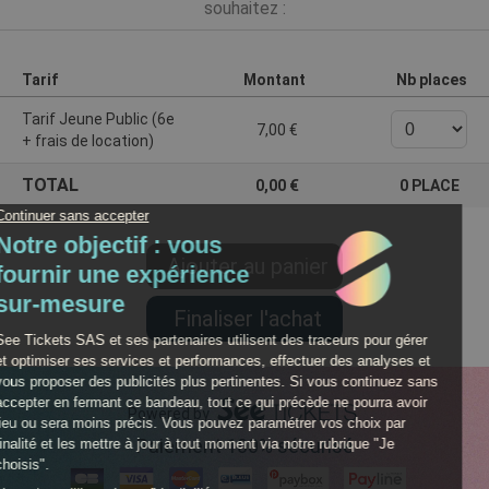
souhaitez :
Tarif
Montant
Nb places
Tarif Jeune Public (6e
7,00
+ frais de location)
TOTAL
0,00
0
PLACE
Powered by
Paiement 100% sécurisé