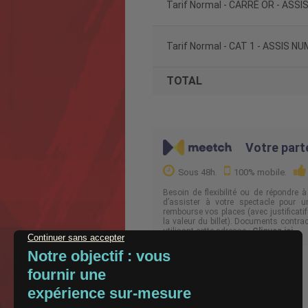
Tarif Normal - CARRÉ OR - AS
Tarif Normal - CAT 1 - ASSIS 
TOTAL
Votre part
Sous 48h.
100% mobile.
Besoin de flexibilité ou de répondre 
d’assister à votre spectacle pour u
rembourse vos places (avec justificatif
la valeur du billet). Documents contra
utilisant cette adresse :
Cliquez ici
.