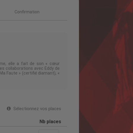
Confirmation
rme, elle a fait de son « cœur
des collaborations avec Eddy de
a Faute » (certifié diamant), «
aussi démontré qu'elle savait
2025, qui se déroule à guichets
Sélectionnez vos places
Nb places