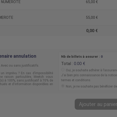
SIS NUMEROTE
65,00
NUMEROTE
55,00
0,00
enaire annulation
Nb de billets à assurer :
0
Total :
0.00
Avec ou sans justificatifs.
Oui, je souhaite adhérer à l’assuran
à un imprévu ? En cas d’impossibilité
J'ai bien pris connaissance de la notice
ne raison particulière, Meetch vous
termes et conditions.
(s) à 100%, sans justificatif à 70% de
ctuels et d'information disponibles en
Non, je ne souhaite pas bénéficier de