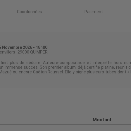
Coordonnées
Paiement
 Novembre 2026 - 18h00
envillers
29000 QUIMPER
 finit plus de séduire. Auteure-compositrice et interprète hors no
un immense succès. Son premier album, déjà certifié platine, réunit 
Mazué ou encore Gaëtan Roussel. Elle y signe plusieurs tubes dont « M
t » (certifié or) et son nouveau hit « Escroc ».
 de la Star Academy 2024, solaire, attachante et spontanée, a 
toute son émotion sur scène lors de sa première tournée débutée fin 
 prolongera jusqu'en 2027.
r : Arachnée Productions
d : PLATESV-R-2025-003237//003238
Montant