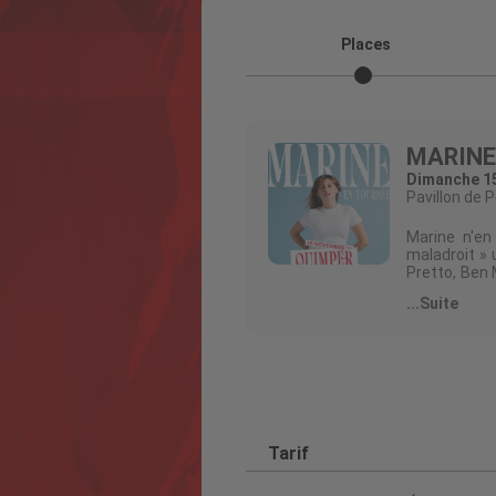
Places
MARINE
Dimanche 15
Pavillon de P
Marine n'en
maladroit » 
Pretto, Ben 
Cœur maladroi
...Suite
La gagnante
transmettre 
fermés et se
Organisateu
Licence Pro
Tarif