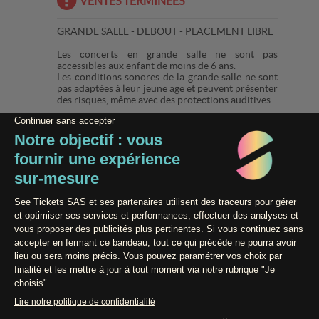
VENTES TERMINÉES
GRANDE SALLE - DEBOUT - PLACEMENT LIBRE
Les concerts en grande salle ne sont pas
accessibles aux enfant de moins de 6 ans.
Les conditions sonores de la grande salle ne sont
pas adaptées à leur jeune age et peuvent présenter
des risques, même avec des protections auditives.
Organisateur : LA GAITE LYRIQUE SAS
Licence Prod : PLATESV-D-2023-000284
Paiement 100% Sécurisé
Contact / Assistance
Conditions générales de vente
Données Personnelles
Mentions légales