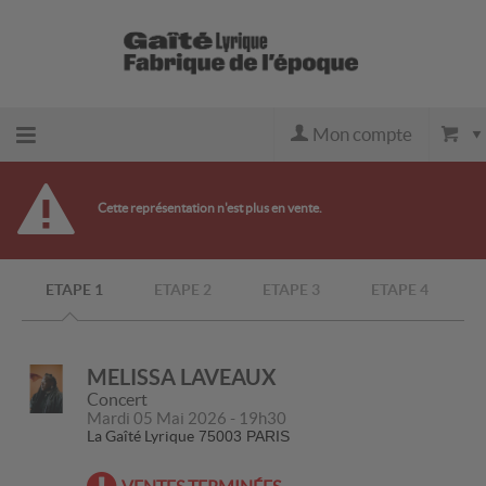
Mon compte
Retour
Cette représentation n'est plus en vente.
à
ETAPE 1
ETAPE 2
ETAPE 3
ETAPE 4
l'accueil
Retour
MELISSA LAVEAUX
Concert
Mardi 05 Mai 2026 - 19h30
au site
La Gaîté Lyrique
75003 PARIS