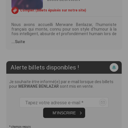
Complet (billets épuisés sur notre site)
Nous avons accueilli Merwane Benlazar, l'humoriste
français qui monte, connu pour son style d'humour à la
fois intelligent, absurde et profondément humain lors de
la précédente édition de Drôlement Bien ! Après le
...Suite
succès de son précédent spectacle, Merwane Benlazar
revient avec son nouveau spectacle.
Samedi 24 janvier, 20h - Petit Kursaal
Spectacle non accessible aux moins de 12 ans.
Alerte billets disponibles !
Organisateur : NG PRODUCTIONS
Licence Prod : Lic PLATESV-R-2022-012573/013740
Contact PMR : reservations@ngproductions.fr
Je souhaite être informé(e) par e-mail lorsque des billets
pour
MERWANE BENLAZAR
sont mis en vente.
Tapez votre adresse e-mail *
M'INSCRIRE
* champs requis