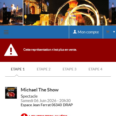
Mon compte
Retour
Cette représentation n'est plus en vente.
à
ETAPE 1
ETAPE 2
ETAPE 3
ETAPE 4
l'accueil
Retour
Michael The Show
Spectacle
au site
Samedi 06 Juin 2026 - 20h30
Espace Jean Ferrat
06340 DRAP