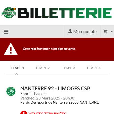
Mon compte
Retour
Cette représentation n'est plus en vente.
à
ETAPE 1
ETAPE 2
ETAPE 3
ETAPE 4
l'accueil
Retour
NANTERRE 92 - LIMOGES CSP
Sport
Basket
Vendredi 28 Mars 2025 - 20h00
au site
Palais Des Sports de Nanterre
92000 NANTERRE