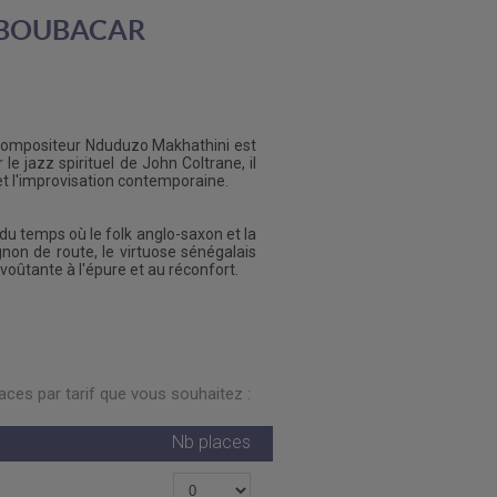
 BOUBACAR
et compositeur Nduduzo Makhathini est
e jazz spirituel de John Coltrane, il
et l'improvisation contemporaine.
u temps où le folk anglo-saxon et la
on de route, le virtuose sénégalais
oûtante à l'épure et au réconfort.
ces par tarif que vous souhaitez :
Nb places