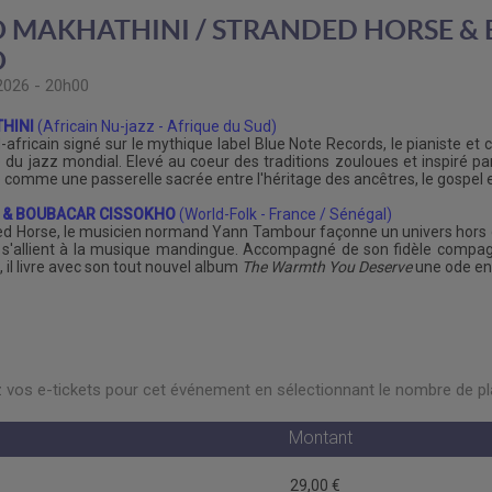
 MAKHATHINI / STRANDED HORSE &
O
2026 - 20h00
HINI
(Africain Nu-jazz - Afrique du Sud)
d-africain signé sur le mythique label Blue Note Records, le pianiste 
du jazz mondial. Elevé au coeur des traditions zouloues et inspiré par l
 comme une passerelle sacrée entre l'héritage des ancêtres, le gospel 
 & BOUBACAR CISSOKHO
(World-Folk - France / Sénégal)
ded Horse, le musicien normand Yann Tambour façonne un univers hors d
 s'allient à la musique mandingue. Accompagné de son fidèle compagn
il livre avec son tout nouvel album
The Warmth You Deserve
une ode env
vos e-tickets pour cet événement en sélectionnant le nombre de pla
Montant
29,00