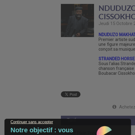
NDUDUZO
CISSOKH
Jeudi 15 Octobre 
NDUDUZO MAKHAT
Premier artiste su
une figure majeure 
conçoit sa musique
STRANDED HORSE
Sous l'alias Stran
chanson française
Boubacar Cissokho, 
Achetez 
Tarif
Tarif Plein Prévente