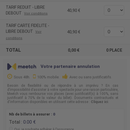
incite à célébrer la vie.
TARIF REDUIT - LIBRE
Organisateur : CADHAME - HALLE VERRIERE
40,90
DEBOUT
Voir conditions
Licence Prod : PLATESV-D-2024 L1-001654
PLATESV-R-2021 L2-005482 / L3-005484
TARIF CARTE FIDELITE -
LIBRE DEBOUT
40,90
Voir
conditions
TOTAL
0,00
0
PLACE
Votre partenaire annulation
Sous 48h.
100% mobile.
Avec ou sans justificatifs.
Besoin de flexibilité ou de répondre à un imprévu ? En cas
d’impossibilité d’assister à votre spectacle pour une raison particulière,
Meetch vous rembourse vos places (avec justificatif(s) à 100%, sans
justificatif à 70% de la valeur du billet). Documents contractuels et
d'information disponibles en utilisant cette adresse :
Cliquez ici
.
Nb de billets à assurer :
0
Total :
0.00
Oui, je souhaite adhérer à l’assurance