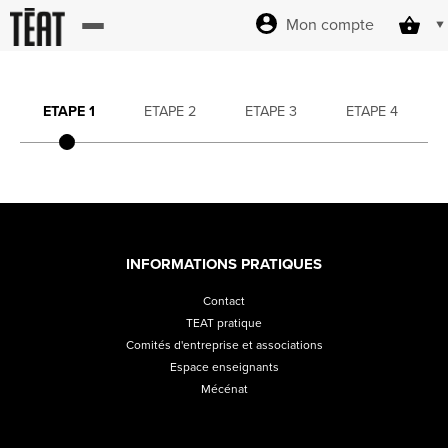
Mon compte
Accueil
ETAPE 1
ETAPE 2
ETAPE 3
ETAPE 4
billetterie
Site officiel
INFORMATIONS PRATIQUES
Contact
Revendez
TEAT pratique
Comités d'entreprise et associations
vos billets
Espace enseignants
Mécénat