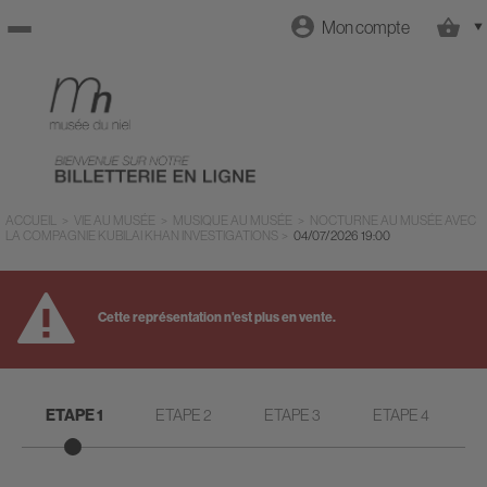
Mon compte
Retour
à
l'accueil
ACCUEIL
>
VIE AU MUSÉE
>
MUSIQUE AU MUSÉE
>
NOCTURNE AU MUSÉE AVEC
LA COMPAGNIE KUBILAI KHAN INVESTIGATIONS
>
04/07/2026
19:00
Retour
Cette représentation n'est plus en vente.
au site
ETAPE 1
ETAPE 2
ETAPE 3
ETAPE 4