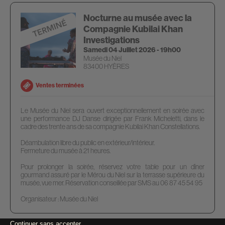
Nocturne au musée avec la
Compagnie Kubilai Khan
Investigations
Samedi 04 Juillet 2026 - 19h00
Musée du Niel
83400 HYÈRES
Ventes terminées
Le Musée du Niel sera ouvert exceptionnellement en soirée avec
une performance DJ Danse dirigée par Frank Micheletti, dans le
cadre des trente ans de sa compagnie Kubilai Khan Constellations.
Déambulation libre du public en extérieur/intérieur.
Fermeture du musée à 21 heures.
Pour prolonger la soirée, réservez votre table pour un dîner
gourmand assuré par le Mérou du Niel sur la terrasse supérieure du
musée, vue mer. Réservation conseillée par SMS au 06 87 45 54 95
Organisateur : Musée du Niel