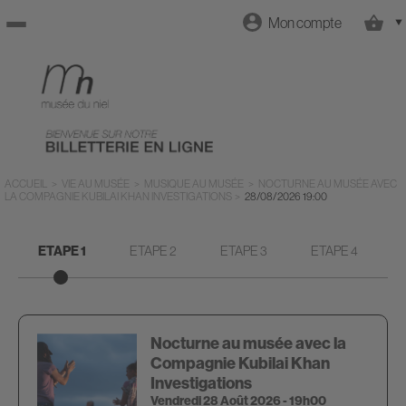
Mon compte
Retour
à
l'accueil
ACCUEIL
>
VIE AU MUSÉE
>
MUSIQUE AU MUSÉE
>
NOCTURNE AU MUSÉE AVEC
LA COMPAGNIE KUBILAI KHAN INVESTIGATIONS
>
28/08/2026
19:00
Retour
ETAPE 1
ETAPE 2
ETAPE 3
ETAPE 4
au site
Nocturne au musée avec la
Compagnie Kubilai Khan
Investigations
Vendredi 28 Août 2026 - 19h00