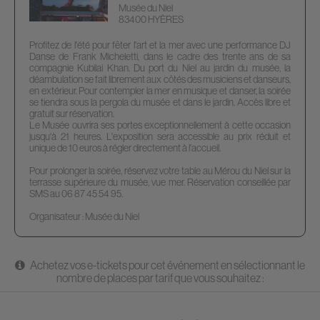
Musée du Niel
83400 HYÈRES
Profitez de l'été pour fêter l'art et la mer avec une performance DJ
Danse de Frank Micheletti, dans le cadre des trente ans de sa
compagnie Kubilai Khan. Du port du Niel au jardin du musée, la
déambulation se fait librement aux côtés des musiciens et danseurs,
en extérieur. Pour contempler la mer en musique et danser, la soirée
se tiendra sous la pergola du musée et dans le jardin. Accès libre et
gratuit sur réservation.
Le Musée ouvrira ses portes exceptionnellement à cette occasion
jusqu'à 21 heures. L'exposition sera accessible au prix réduit et
unique de 10 euros à régler directement à l'accueil.
Pour prolonger la soirée, réservez votre table au Mérou du Niel sur la
terrasse supérieure du musée, vue mer. Réservation conseillée par
SMS au 06 87 45 54 95.
Organisateur : Musée du Niel
Achetez vos e-tickets pour cet événement en sélectionnant le
nombre de places par tarif que vous souhaitez :