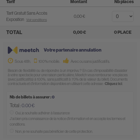
Tarif
Montant
Nb places
Tarif Gratuit Sans Accès
0,00
Exposition
Voir conditions
TOTAL
0,00
0
PLACE
Votre partenaire annulation
Sous 48h.
100% mobile.
Avec ou sans justificatifs.
Besoin de flexibilité ou de répondre à un imprévu ? En cas d’impossibilité d’assister
à votre spectacle pour une raison particulière, Meetch vous rembourse vos places
(avec justificatif(s) à 100%, sans justificatif à 70% de la valeur du billet). Documents
contractuels et d'information disponibles en utilisant cette adresse :
Cliquez ici
.
Nb de billets à assurer :
0
Total :
0.00
Oui, je souhaite adhérer à l’assurance
J'ai bien pris connaissance de la notice d'information et en accepte les termes et
conditions.
Non, je ne souhaite pas bénéficier de cette protection.