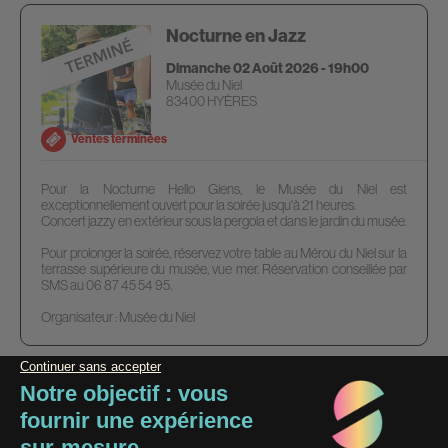
Nocturne en Jazz
Dimanche 02 Août 2026 - 19h00
Musée du Niel
83400 HYÈRES
Ventes terminées
Pour la Nocturne Hello Giens, le Musée du Niel est
exceptionnellement ouvert pour la soirée jusqu'à 21 heures.
Concert jazzy en extérieur sous la pergola et dans le jardin du musée.
Pour prolonger la soirée, réservez votre table au Mérou du Niel sur la
terrasse supérieure du musée, vue mer. Réservation conseillée par
SMS au 06 87 45 54 95.
Organisateur : Musée du Niel