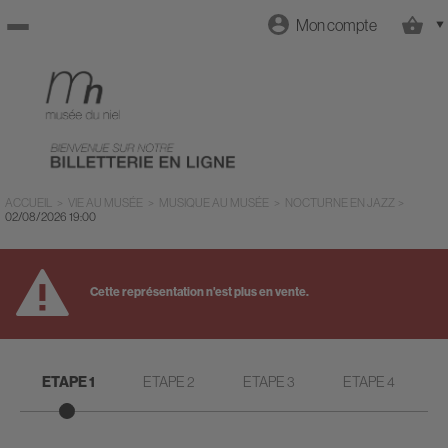
Mon compte
Retour
à
l'accueil
ACCUEIL
>
VIE AU MUSÉE
>
MUSIQUE AU MUSÉE
>
NOCTURNE EN JAZZ
>
02/08/2026
19:00
Retour
Cette représentation n'est plus en vente.
au site
ETAPE 1
ETAPE 2
ETAPE 3
ETAPE 4