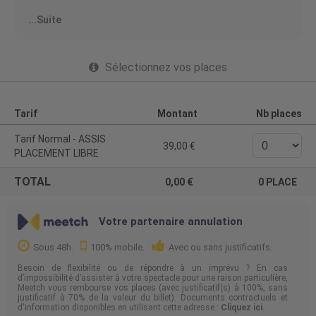
C'est vrai. Mais au moins il a déjà trouvé son thème.
...Suite
Et ça va vous parler : les gens qui rendent ce pays
invivable. Pablo a donc décidé pour ce 3e spectacle de
laisser libre cours à son agacement sur les petites
choses de la vie qui le mettent hors de lui au point de
Sélectionnez vos places
l'obliger à consulter une psy hors de prix. Il y a donc les
petites choses mais il va aussi parler des grandes
tendances sociétales qu'il n'arrive pas à comprendre (et
pourtant il est HPI) et qui mettent à rude épreuve son
Tarif
Montant
Nb places
self-control. Enfin il évoquera, dans un registre un peu
plus personnel comment il parvient à gâcher sa propre
Tarif Normal - ASSIS
vie au quotidien.
39,00
PLACEMENT LIBRE
Spoiler alert : ça va parler névroses. Vous savez tout.
On se dit à bientôt ?
TOTAL
0,00
0
PLACE
Organisateur : POW POW POW
Licence Prod : PLATESV-D-2022-006602
Votre partenaire annulation
Sous 48h.
100% mobile.
Avec ou sans justificatifs.
Besoin de flexibilité ou de répondre à un imprévu ? En cas
d’impossibilité d’assister à votre spectacle pour une raison particulière,
Meetch vous rembourse vos places (avec justificatif(s) à 100%, sans
justificatif à 70% de la valeur du billet). Documents contractuels et
d'information disponibles en utilisant cette adresse :
Cliquez ici
.