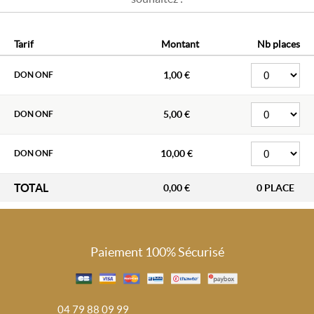
Tarif
Montant
Nb places
1,00 €
DON ONF
5,00 €
DON ONF
10,00 €
DON ONF
TOTAL
0,00 €
0
PLACE
Paiement 100% Sécurisé
04 79 88 09 99