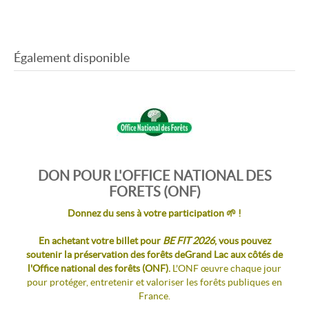
14h : Sylvothérapie chinoise - Luc LACHENAL
14h45 : Intensive Neigong Body Préparation -
Académie Qibo
15h15 : Tai Chi Chuan - Yves robert
16h30 : Automassage, les secrets de la beauté
Également disponible
chinoise - Académie des facialistes
CONFÉRENCES INCLUSES ET LIBRES D'ACCÈS :
9h00 : Le souffle Yin / le souffle Yang : réguler
l'énergie par la respiration - Garry DUMONT
10h: L'énergie du Qi, réharmoniser son énergie
vitale et son cerveau - Lagon de soi
12h : Bien vivre avec l'énergie des 5 éléments -
Caroline MAGNE
DON POUR L'OFFICE NATIONAL DES
16h30 - Feng Shiu - Mme DESCHAMPS
En option pour chaque parcours: 50 % de
FORETS (ONF)
réduction pour la Conférence de
Loic TERNISIEN
du Jeudi 3 Septembre 2026 à 20h30 au Centre des
Donnez du sens à votre participation
🌱
!
Congrès : " Reprends le pouvoir sur ta santé" (5 €
au lieu de 10 €)
En achetant votre billet pour
BE FIT 2026
, vous pouvez
soutenir la préservation des forêts deGrand Lac aux côtés de
l'Office national des forêts (ONF).
L'ONF œuvre chaque jour
pour protéger, entretenir et valoriser les forêts publiques en
France.