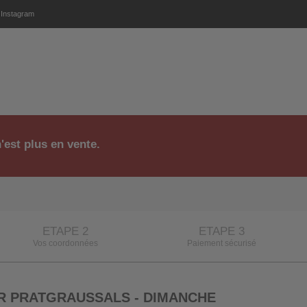
Instagram
'est plus en vente.
ETAPE 2
ETAPE 3
Vos coordonnées
Paiement sécurisé
UR PRATGRAUSSALS - DIMANCHE