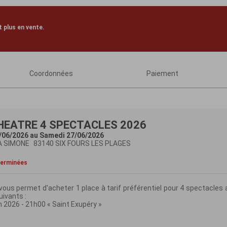
 plus en vente.
Coordonnées
Paiement
HEATRE 4 SPECTACLES 2026
/06/2026 au Samedi 27/06/2026
A SIMONE
83140 SIX FOURS LES PLAGES
terminées
vous permet d'acheter 1 place à tarif préférentiel pour 4 spectacles 
uivants :
n 2026 - 21h00 « Saint Exupéry »
Juin 2026 - 21h00 « Bel Ami »
 2026 - 21h00 « Le Barbier de Séville »