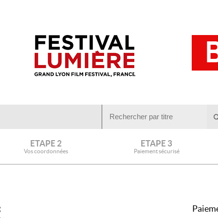
ETAPE 2
ETAPE 3
Vos coordonnées
Paiement sécurisé
Paieme
g