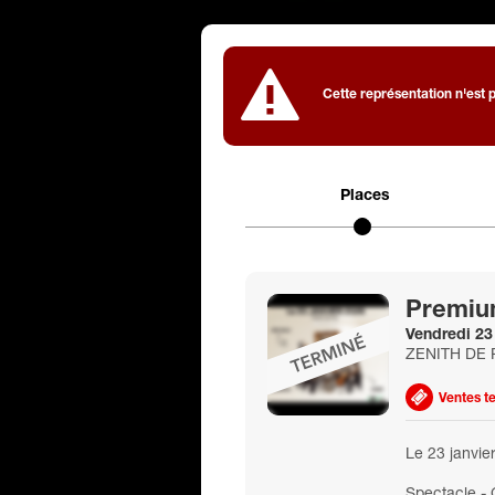
Cette représentation n'est p
Places
Premiu
Vendredi 23
ZENITH DE 
Ventes t
Le 23 janvie
Spectacle - 