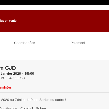
lus en vente.
Coordonnées
Paiement
m CJD
 Janvier 2026 - 19h00
PAU
64000 PAU
erminées
r 2026 au Zénith de Pau : Sortez du cadre !
Conférence - Cocktail - Soirée