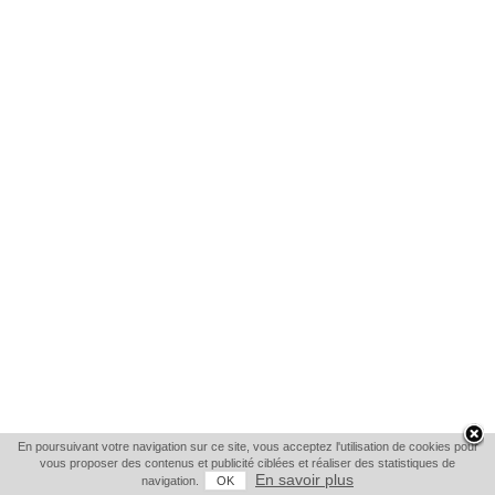
En poursuivant votre navigation sur ce site, vous acceptez l'utilisation de cookies pour
vous proposer des contenus et publicité ciblées et réaliser des statistiques de
En savoir plus
navigation.
OK