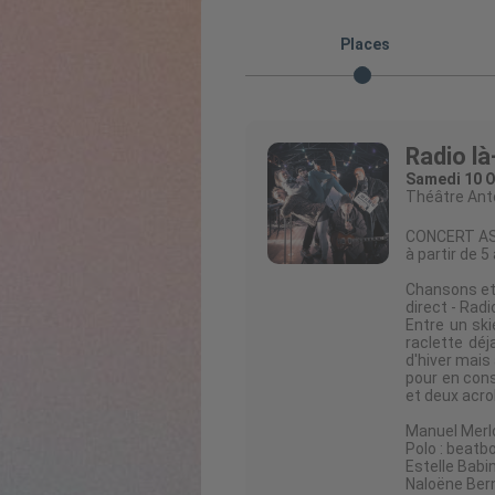
Places
Radio là
Samedi 10 O
Théâtre Ant
CONCERT ASS
à partir de 5
Chansons et
direct - Rad
Entre un sk
raclette déj
d'hiver mais
pour en cons
et deux acro
Manuel Merlo
Polo : beatb
Estelle Bab
Naloëne Ber