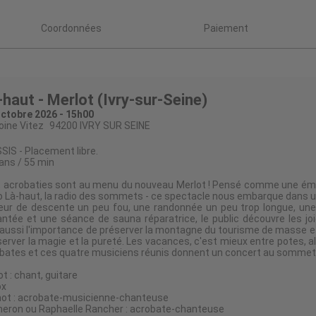
Coordonnées
Paiement
-haut - Merlot (Ivry-sur-Seine)
ctobre 2026 - 15h00
oine Vitez
94200 IVRY SUR SEINE
IS - Placement libre.
 ans / 55 min
 acrobaties sont au menu du nouveau Merlot ! Pensé comme une émis
io Là-haut, la radio des sommets - ce spectacle nous embarque dans un
ieur de descente un peu fou, une randonnée un peu trop longue, une 
antée et une séance de sauna réparatrice, le public découvre les jo
 aussi l'importance de préserver la montagne du tourisme de masse 
erver la magie et la pureté. Les vacances, c'est mieux entre potes, a
bates et ces quatre musiciens réunis donnent un concert au sommet po
t : chant, guitare
ox
inot : acrobate-musicienne-chanteuse
neron ou Raphaelle Rancher : acrobate-chanteuse