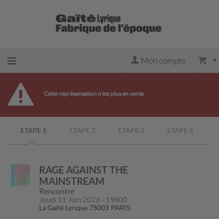
Mon compte
Retour
Cette représentation n'est plus en vente.
à
ETAPE 1
ETAPE 2
ETAPE 3
ETAPE 4
l'accueil
Retour
RAGE AGAINST THE
MAINSTREAM
au site
Rencontre
Jeudi 11 Juin 2026 - 19h00
La Gaîté Lyrique
75003 PARIS