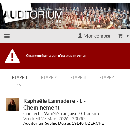
Mon compte
Accueil
Cette représentation n'est plus en vente.
billetterie
ETAPE 1
ETAPE 2
ETAPE 3
ETAPE 4
Site
officiel
Raphaële Lannadere - L -
Cheminement
Concert
Variété française / Chanson
Vendredi 27 Mars 2026 - 20h30
Auditorium Sophie Dessus
19140 UZERCHE