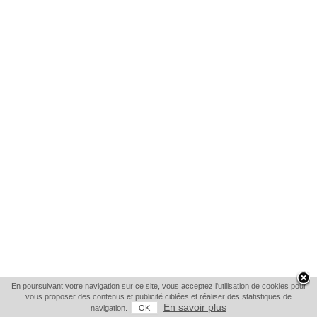
En poursuivant votre navigation sur ce site, vous acceptez l'utilisation de cookies pour
vous proposer des contenus et publicité ciblées et réaliser des statistiques de
En savoir plus
navigation.
OK