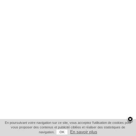
En poursuivant votre navigation sur ce site, vous acceptez l'utilisation de cookies pour
vous proposer des contenus et publicité ciblées et réaliser des statistiques de
En savoir plus
navigation.
OK