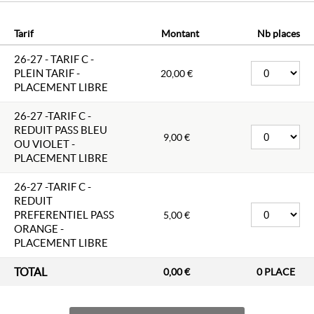
Scènes de ménages » sur M6,
il monte sur scène pour raconter, avec humour et
émotion, son incroyable
Tarif
Montant
Nb places
évasion : la plus lente de l'histoire !
26-27 - TARIF C -
DISTRIBUTION
PLEIN TARIF -
Auteurs : Ryad Baxx et Eric Théobald
20,00 €
Mise en scène : Eric Théobald
PLACEMENT LIBRE
Organisateur : VILLE DE SOISSONS - CMD
26-27 -TARIF C -
REDUIT PASS BLEU
9,00 €
OU VIOLET -
PLACEMENT LIBRE
26-27 -TARIF C -
REDUIT
PREFERENTIEL PASS
5,00 €
ORANGE -
PLACEMENT LIBRE
TOTAL
0,00 €
0
PLACE