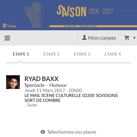
Mon compte
Accueil
ETAPE 1
ETAPE 2
ETAPE 3
ETAPE 4
billetterie
RYAD BAXX
Spectacle
Humour
Site
Jeudi 11 Mars 2027 - 20h00
LE MAIL SCENE CULTURELLE
02200 SOISSONS
SORT DE L'OMBRE
officiel
...Suite
Une histoire vraie racontée en 43 personnages.
De surveillant pénitentiaire pendant 13 ans à
comédien, Ryad Baxx réalise
enfin son rêve d'enfant.
Sélectionnez vos places
Après son rôle marquant de pompier dans «