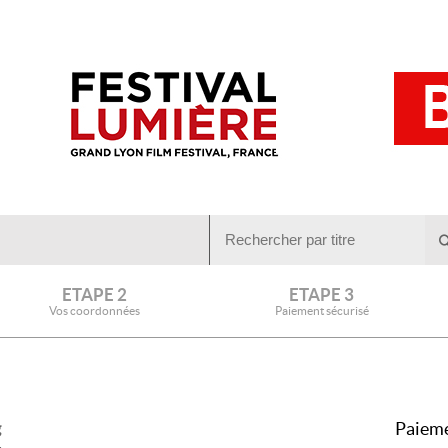
ETAPE 2
ETAPE 3
Vos coordonnées
Paiement sécurisé
Paieme
g