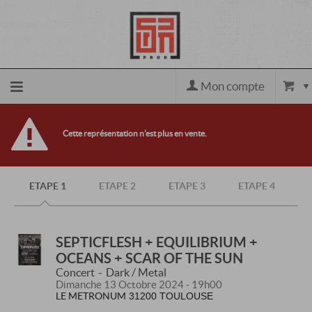
Mon compte
Accueil
Cette représentation n'est plus en vente.
billetterie
ETAPE 1
ETAPE 2
ETAPE 3
ETAPE 4
Site
officiel
SEPTICFLESH + EQUILIBRIUM +
OCEANS + SCAR OF THE SUN
Concert
Dark / Metal
Dimanche 13 Octobre 2024 - 19h00
LE METRONUM
31200 TOULOUSE