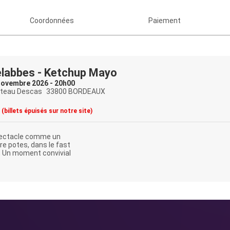
Coordonnées
Paiement
elabbes - Ketchup Mayo
ovembre 2026 - 20h00
ateau Descas
33800 BORDEAUX
(billets épuisés sur notre site)
pectacle comme un
re potes, dans le fast
, Un moment convivial
te semaine : une heure
artage et d'anecdotes !
 le spectacle est là il est
enez y goûter : ketchup
e version !
 finit toujours par faire
 sa sauce.
est tout public, à partir de 15 ans