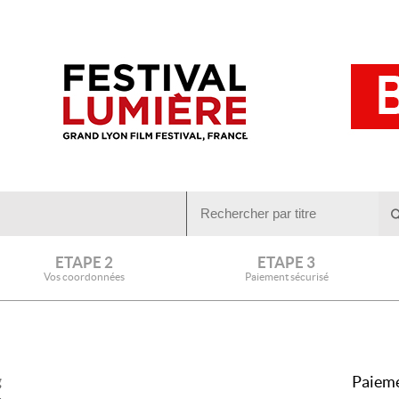
ETAPE 2
ETAPE 3
Vos coordonnées
Paiement sécurisé
Paieme
g