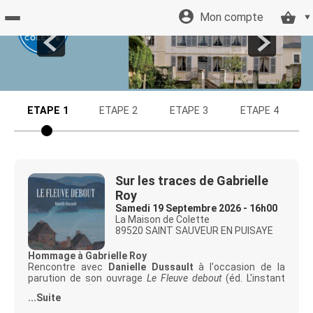
Mon compte
Retour
à
ETAPE 1
ETAPE 2
ETAPE 3
ETAPE 4
l'accueil
Retour
Sur les traces de Gabrielle
Roy
au site
Samedi 19 Septembre 2026 - 16h00
La Maison de Colette
89520 SAINT SAUVEUR EN PUISAYE
Hommage à Gabrielle Roy
Rencontre avec
Danielle Dussault
à l'occasion de la
parution de son ouvrage
Le Fleuve de
bout
(éd. L'instant
même, 2025), méditation poétique sur la solitude,
...Suite
l'écriture et la mémoire, née d'une résidence d'écriture au
chalet Gabrielle Roy. Dans un monde qui ne connaît plus