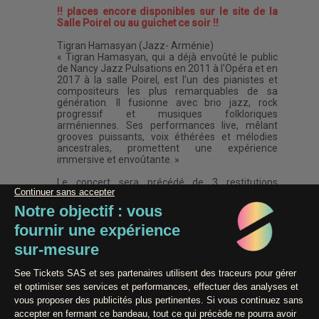
!! places encore disponibles sur le site de la
Salle Poirel ou au guichet ce soir !!
Tigran Hamasyan (Jazz- Arménie)
« Tigran Hamasyan, qui a déjà envoûté le public
de Nancy Jazz Pulsations en 2011 à l'Opéra et en
2017 à la salle Poirel, est l'un des pianistes et
compositeurs les plus remarquables de sa
génération. Il fusionne avec brio jazz, rock
progressif et musiques folkloriques
arméniennes. Ses performances live, mêlant
grooves puissants, voix éthérées et mélodies
ancestrales, promettent une expérience
immersive et envoûtante. »
Le concert sera précédé de 3 restitutions
d'actions culturelles (15' par restitution) :
- Quartiers musiques 2025 (projet en cours de
création : 3 artistes musique + 2 artistes vidéo
- Fabrique SACEM 2025 (Kalifa Mougnoux, 1 ou 2
morceaux)
- Fabrique SACEM x Orchestre à l'École (Cotchei
+ Achille Londois + Anvi, 2 morceaux)