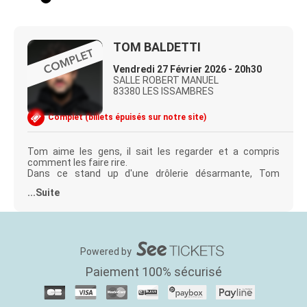
TOM BALDETTI
Vendredi 27 Février 2026 - 20h30
SALLE ROBERT MANUEL
83380 LES ISSAMBRES
Complet (billets épuisés sur notre site)
Tom aime les gens, il sait les regarder et a compris
comment les faire rire.
Dans ce stand up d'une drôlerie désarmante, Tom
décortique ses liens familiaux, ses peurs de l'enfance et
...Suite
les forces insoupçonnées d'un jeune adulte. Il se
questionne sur la paternité, le sens de l'amitié et la folle
envie d'être aimé.
Avec une grande maîtrise de l'improvisation affinée dans
les Comedy Clubs et une bienveillance constante envers
son public, son jeu puissant et la justesse de son texte
Powered by
font de ce spectacle un moment pas comme les autres,
Paiement 100% sécurisé
dont on se rappellera longtemps.
PS : prenez aussi une place pour votre mère, elle va
tellement kiffer.