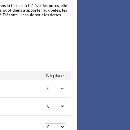
ns la ferme où il élève des porcs, elle
ns quotidiens à apporter aux bêtes, les
rès vite, il croule sous les dettes.
ne la mort. Auprès d'Antoine Jeandey,
 Benati, Benjamin Arbat ou Emmanuel
Nb places