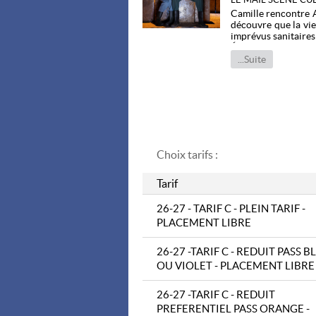
Camille rencontre Au
découvre que la vie 
imprévus sanitaires 
Épuisé par ce quoti
journaliste, Camill
...Suite
d'en tuer ses fils. 
Y a-t-il des coupabl
DISTRIBUTION
Avec Charlotte Bi
Gruat
Auteur Rémy Coutu
Choix tarifs :
Mise en scène Mari
Scènographie Héli
Tarif
Son Simon Meuret
Lumière Dimitri Bo
Productions Les Pie
26-27 - TARIF C - PLEIN TARIF -
Diffusion Artistic 
PLACEMENT LIBRE
Organisateur : VI
26-27 -TARIF C - REDUIT PASS B
OU VIOLET - PLACEMENT LIBRE
26-27 -TARIF C - REDUIT
PREFERENTIEL PASS ORANGE -