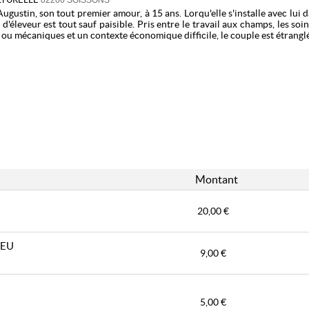
02200 SOISSONS
gustin, son tout premier amour, à 15 ans. Lorqu'elle s'installe avec lui da
d'éleveur est tout sauf paisible. Pris entre le travail aux champs, les soi
ou mécaniques et un contexte économique difficile, le couple est étranglé. T
dien insupportable et l'absence d'aide, Augustin, âgé de 31 ans, se don
e témoigne de cette misère qui s'est emparée des campagnes au point
Comment un agriculteur passionné a-t-il pu en arriver là ?
es qui l'ont poussé au suicide ?
geard, Thibaud Pommier, Rémi Couturier, Merryl Beaudonnet ou Marie
rier
e Benati et Rémy Couturier
e Chomiac
Montant
rget
s Menteurs et Artistic Scenic
20,00 €
Scenic
LLE DE SOISSONS - CMD
LEU
9,00 €
5,00 €