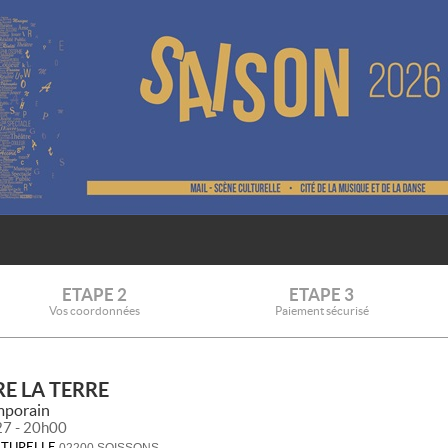
ETAPE 2
ETAPE 3
Vos coordonnées
Paiement sécurisé
E LA TERRE
porain
27 - 20h00
LTURELLE