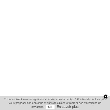
En poursuivant votre navigation sur ce site, vous acceptez l'utilisation de cookies pour
vous proposer des contenus et publicité ciblées et réaliser des statistiques de
En savoir plus
navigation.
OK