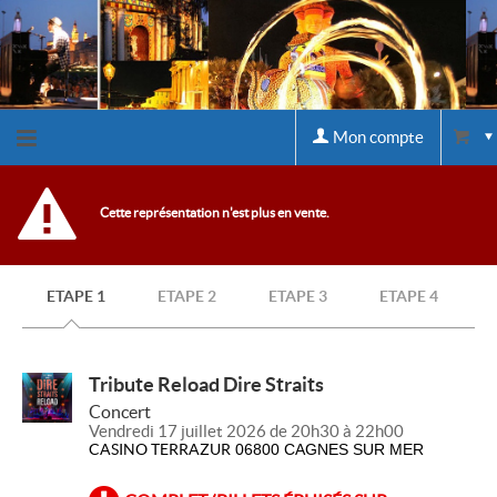
Mon compte
Retour
Cette représentation n'est plus en vente.
à
ETAPE 1
ETAPE 2
ETAPE 3
ETAPE 4
l'accueil
Retour
Tribute Reload Dire Straits
Concert
au site
Vendredi 17 juillet 2026 de 20h30 à 22h00
CASINO TERRAZUR
06800 CAGNES SUR MER