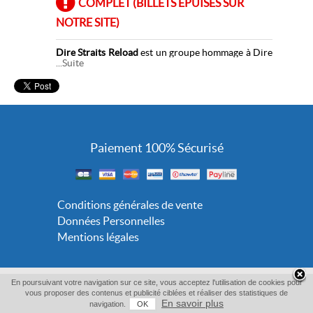
COMPLET (BILLETS ÉPUISÉS SUR
NOTRE SITE)
Dire Straits Reload
est un groupe hommage à Dire
...Suite
Straits, construit autour d'une interprétation
précise et respectueuse des arrangements
d'origine.
Le concert met en avant les sonorités
caractéristiques du répertoire (guitares au jeu
“fingerstyle”, textures de claviers, parties de sax et
section rythmique), pour recréer
Paiement 100% Sécurisé
Pour toute question concernant
l'accès ou
l'accueil des personnes à mobilité réduite (PMR
),
nous vous invitons à contacter directement le
Casino Terrazur au 04 92 27 14 40.
Conditions générales de vente
Données Personnelles
Mentions légales
En poursuivant votre navigation sur ce site, vous acceptez l'utilisation de cookies pour
vous proposer des contenus et publicité ciblées et réaliser des statistiques de
En savoir plus
navigation.
OK