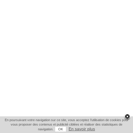
En poursuivant votre navigation sur ce site, vous acceptez l'utilisation de cookies pour
vous proposer des contenus et publicité ciblées et réaliser des statistiques de
En savoir plus
navigation.
OK