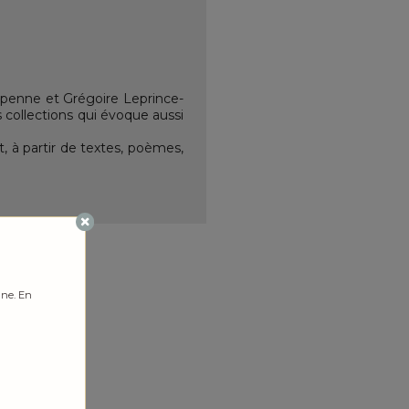
aupenne et Grégoire Leprince-
collections qui évoque aussi
t, à partir de textes, poèmes,
gne. En