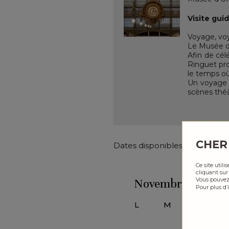
Visite gui
Voyage, vo
Le Musée d
Afin de cél
Ringuet pro
le temps où
Un voyage s
scènes théâ
CHER
Dates disponibles : sélection
Ce site util
cliquant sur
Vous pouvez
Novembre 2026
Pour plus d’
L
M
M