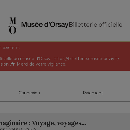
Billetterie officielle
n existent.
officielle du musée d'Orsay :
https://billetterie.musee-orsay.fr/
nsion
.fr
. Merci de votre vigilance.
Connexion
Paiement
Imaginaire : Voyage, voyages…
say
75007 PARIS