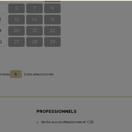
5
6
7
8
2
13
14
15
9
20
21
22
6
27
28
29
nibles
8
Date sélectionnée
PROFESSIONNELS
Vente aux professionnels et CSE