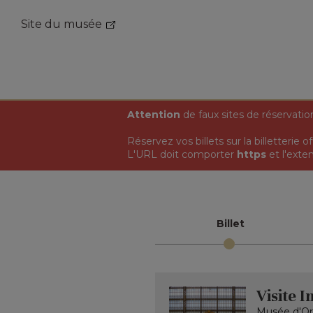
Site du musée
Attention
de faux sites de réservatio
Réservez vos billets sur la billetterie 
L'URL doit comporter
https
et l'exte
Billet
Visite 
Musée d'Or