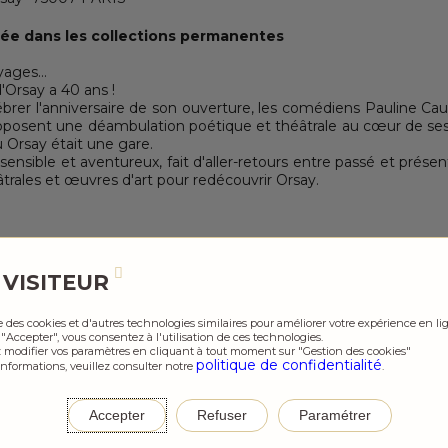
dée dans les collections permanentes
yages…
'Orsay a 40 ans !
ébrer l'anniversaire de son ouverture, les comédiens Pauline C
posent une déambulation poétique et théâtrale au cœur de ses 
 Orsay était une gare.
ensible et aventureux, fait d'aller-retours entre passé et présen
trales et œuvres d'art pour redécouvrir Orsay.
 VISITEUR
nez un créneau
ise des cookies et d'autres technologies similaires pour améliorer votre expérience en li
 "Accepter", vous consentez à l'utilisation de ces technologies.
<
>
 modifier vos paramètres en cliquant à tout moment sur "Gestion des cookies"
politique de confidentialité
informations, veuillez consulter notre
.
J
V
S
D
Accepter
Refuser
Paramétrer
1