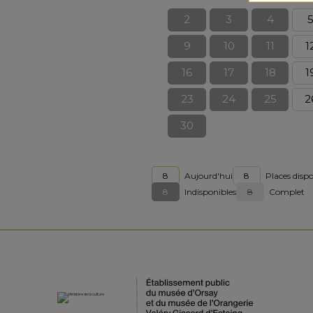
2
3
4
9
10
11
1
16
17
18
1
23
24
25
2
30
8
Aujourd'hui
8
Places dispo
8
Indisponibles
8
Complet