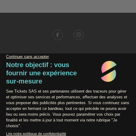
Conditions générales de vente
Données personnelles
Mentions légales
©
2019
Le Bikini
. All rights reserved. Use of and/or registration on any
portion of this site constitutes acceptance of our User Agreement and
Privacy Policy and Cookie Statement