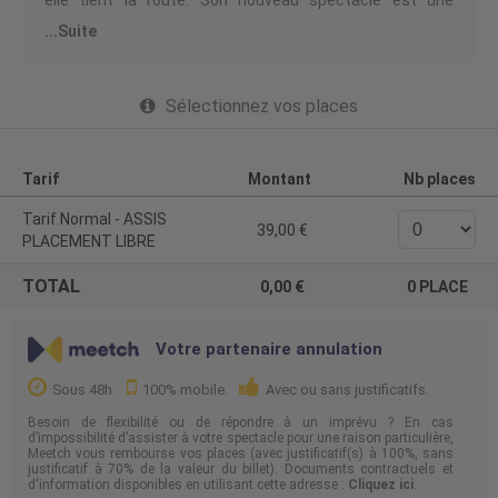
elle tient la route. Son nouveau spectacle est une
enquête tendre et féroce sur ce qui nous constitue - et
...Suite
sur tout ce qu'on a mis par-dessus pour que ça ne se
voie pas trop.
Après le succès de son précédent spectacle « Exister :
Sélectionnez vos places
Définition », qui s'est joué à guichet fermé dans toute la
France et la Suisse, Yann Marguet revient avec un
nouveau spectacle à partir de janvier 2027. Vous pouvez
retrouver ses chroniques chaque semaine sur France
Inter et Quotidien.
Tarif
Montant
Nb places
Organisateur : Arsenal Productions
Tarif Normal - ASSIS
39,00
Licence Prod : PLATESV-R-2021-009524/009515
PLACEMENT LIBRE
TOTAL
0,00
0
PLACE
Votre partenaire annulation
Sous 48h.
100% mobile.
Avec ou sans justificatifs.
Besoin de flexibilité ou de répondre à un imprévu ? En cas
d’impossibilité d’assister à votre spectacle pour une raison particulière,
Meetch vous rembourse vos places (avec justificatif(s) à 100%, sans
justificatif à 70% de la valeur du billet). Documents contractuels et
d'information disponibles en utilisant cette adresse :
Cliquez ici
.